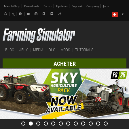
Merch-Shop
Downloads
Forum
Updates
Support
Company
Jobs
BLOG
JEUX
MEDIA
DLC
MODS
TUTORIALS
ACHETER