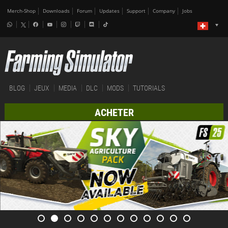
Merch-Shop
Downloads
Forum
Updates
Support
Company
Jobs
BLOG
JEUX
MEDIA
DLC
MODS
TUTORIALS
ACHETER