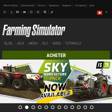
Merch-Shop
Downloads
Forum
Updates
Support
Company
Jobs
BLOG
JEUX
MEDIA
DLC
MODS
TUTORIALS
ACHETER