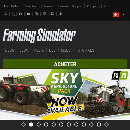
Merch-Shop
Downloads
Forum
Updates
Support
Company
Jobs
BLOG
JEUX
MEDIA
DLC
MODS
TUTORIALS
ACHETER