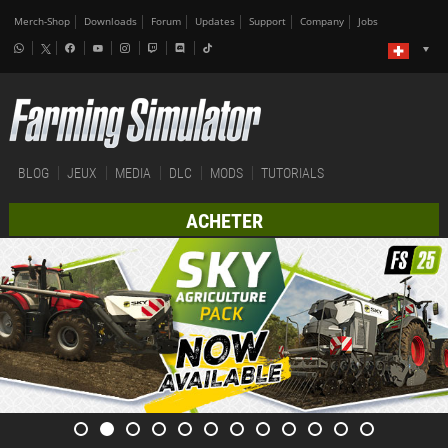
Merch-Shop
Downloads
Forum
Updates
Support
Company
Jobs
BLOG
JEUX
MEDIA
DLC
MODS
TUTORIALS
ACHETER