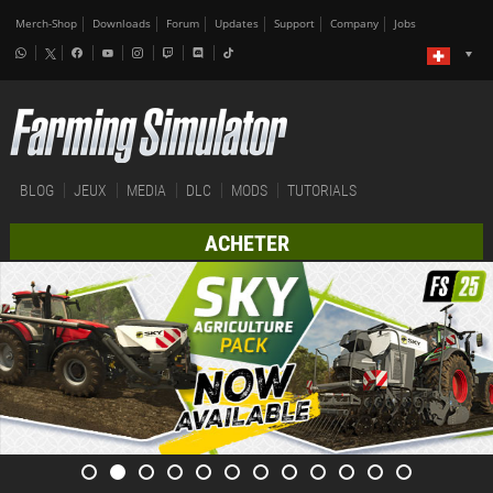
Merch-Shop
Downloads
Forum
Updates
Support
Company
Jobs
BLOG
JEUX
MEDIA
DLC
MODS
TUTORIALS
ACHETER