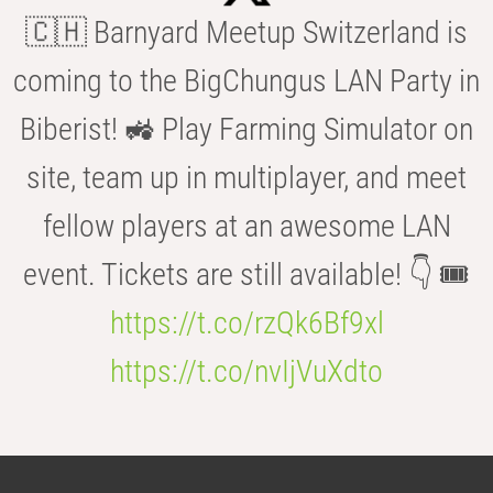
🇨🇭 Barnyard Meetup Switzerland is
coming to the BigChungus LAN Party in
Biberist! 🚜 Play Farming Simulator on
site, team up in multiplayer, and meet
fellow players at an awesome LAN
event. Tickets are still available! 👇 🎟️
https://t.co/rzQk6Bf9xl
https://t.co/nvIjVuXdto