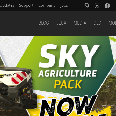
Updates
Support
Company
Jobs
BLOG
JEUX
MEDIA
DLC
MO