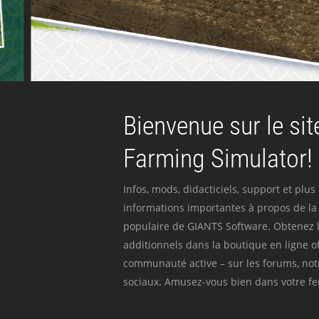
Bienvenue sur le site
Farming Simulator!
Infos, mods, didacticiels, support et plus
informations importantes à propos de la 
populaire de GIANTS Software. Obtenez l
additionnels dans la boutique en ligne off
communauté active – sur les forums, not
sociaux. Amusez-vous bien dans votre fer