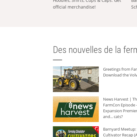
Hoodies, Shirts, Cups & Caps: Get
Ba
official merchandise!
Sc
Des nouvelles de la ferm
Greetings from F
Download the Volv
News Harvest | T
FarmCon Episode -
Expansion Premier
and... cats?
Barnyard Meetup:
Cultivator Recap (A