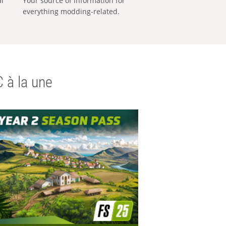
al
Your source of information for
everything modding-related.
 à la une