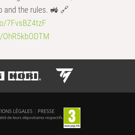
b and the rules. 🚜 🔗
.co/7FvsBZ4tzF
.co/OhR5kbODTM
IONS LÉGALES
|
PRESSE
é de leurs dépositaires respectifs.