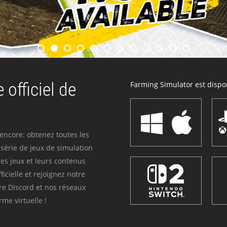
 officiel de
Farming Simulator est dispon
 encore: obtenez toutes les
série de jeux de simulation
es jeux et leurs contenus
icielle et rejoignez notre
re Discord et nos réseaux
me virtuelle !