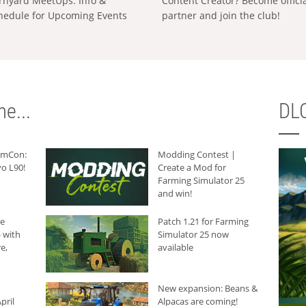
rnyard MeetUps: Info &
Content Creator? Become offici
hedule for Upcoming Events
partner and join the club!
e...
DLC
armCon:
Modding Contest |
o L90!
Create a Mod for
Farming Simulator 25
and win!
he
Patch 1.21 for Farming
 with
Simulator 25 now
e,
available
New expansion: Beans &
pril
Alpacas are coming!