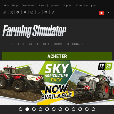
Merch-Shop
Downloads
Forum
Updates
Support
Company
Jobs
BLOG
JEUX
MEDIA
DLC
MODS
TUTORIALS
ACHETER