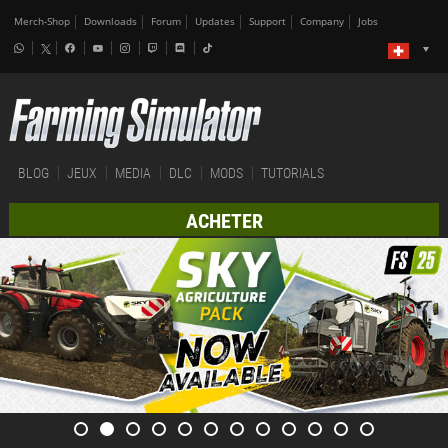
Merch-Shop
Downloads
Forum
Updates
Support
Company
Jobs
BLOG
JEUX
MEDIA
DLC
MODS
TUTORIALS
ACHETER