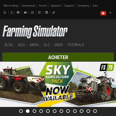
Merch-Shop
Downloads
Forum
Updates
Support
Company
Jobs
BLOG
JEUX
MEDIA
DLC
MODS
TUTORIALS
ACHETER