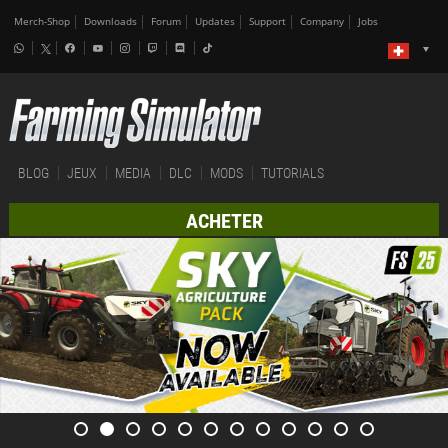
Merch-Shop
Downloads
Forum
Updates
Support
Company
Jobs
BLOG
JEUX
MEDIA
DLC
MODS
TUTORIALS
ACHETER