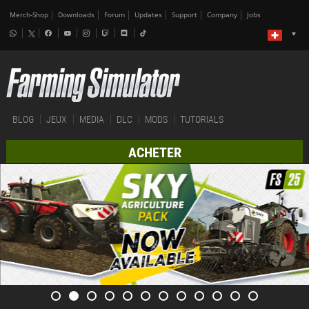
Merch-Shop
Downloads
Forum
Updates
Support
Company
Jobs
BLOG
JEUX
MEDIA
DLC
MODS
TUTORIALS
ACHETER