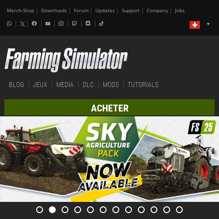
Merch-Shop
Downloads
Forum
Updates
Support
Company
Jobs
BLOG
JEUX
MEDIA
DLC
MODS
TUTORIALS
ACHETER