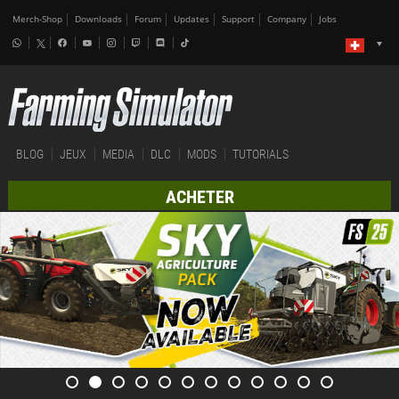
Merch-Shop
Downloads
Forum
Updates
Support
Company
Jobs
BLOG
JEUX
MEDIA
DLC
MODS
TUTORIALS
ACHETER