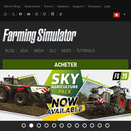
Merch-Shop
Downloads
Forum
Updates
Support
Company
Jobs
BLOG
JEUX
MEDIA
DLC
MODS
TUTORIALS
ACHETER