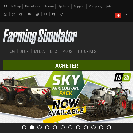
Merch-Shop
Downloads
Forum
Updates
Support
Company
Jobs
BLOG
JEUX
MEDIA
DLC
MODS
TUTORIALS
ACHETER