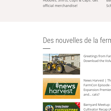
Hoodies, Shirts, Cups & Caps: Get
Ba
official merchandise!
Sc
Des nouvelles de la ferm
Greetings from F
Download the Volv
News Harvest | T
FarmCon Episode -
Expansion Premier
and... cats?
Barnyard Meetup:
Cultivator Recap (A