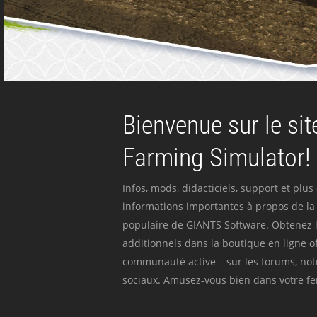
Bienvenue sur le site
Farming Simulator!
Infos, mods, didacticiels, support et plus
informations importantes à propos de la 
populaire de GIANTS Software. Obtenez l
additionnels dans la boutique en ligne off
communauté active – sur les forums, not
sociaux. Amusez-vous bien dans votre fer