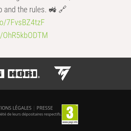
b and the rules. 🚜 🔗
.co/7FvsBZ4tzF
.co/OhR5kbODTM
IONS LÉGALES
|
PRESSE
é de leurs dépositaires respectifs.