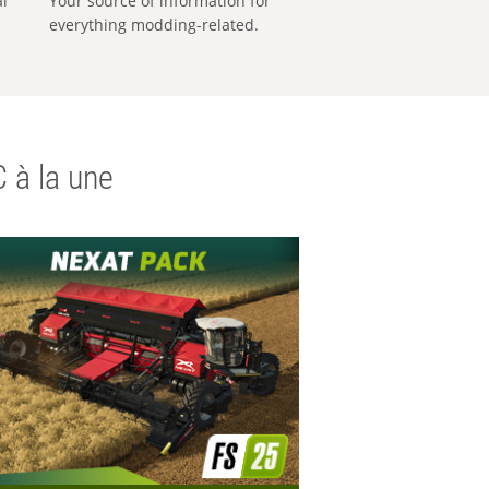
al
Your source of information for
everything modding-related.
 à la une