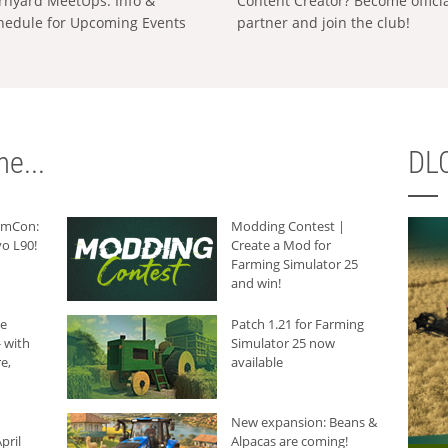
rnyard MeetUps: Info &
Content Creator? Become offici
hedule for Upcoming Events
partner and join the club!
e...
DLC
armCon:
Modding Contest |
o L90!
Create a Mod for
Farming Simulator 25
and win!
he
Patch 1.21 for Farming
 with
Simulator 25 now
e,
available
New expansion: Beans &
pril
Alpacas are coming!