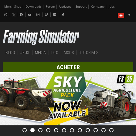
Merch-Shop
Downloads
Forum
Updates
Support
Company
Jobs
BLOG
JEUX
MEDIA
DLC
MODS
TUTORIALS
ACHETER