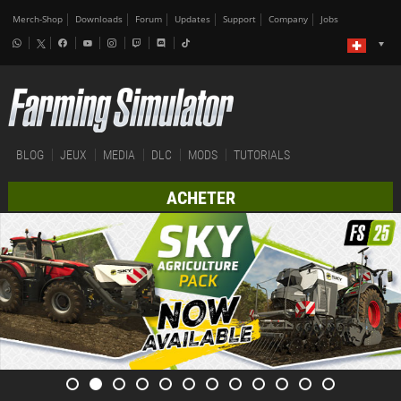
Merch-Shop
Downloads
Forum
Updates
Support
Company
Jobs
BLOG
JEUX
MEDIA
DLC
MODS
TUTORIALS
ACHETER