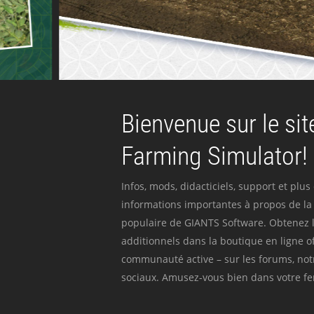
Bienvenue sur le site
Farming Simulator!
Infos, mods, didacticiels, support et plus
informations importantes à propos de la 
populaire de GIANTS Software. Obtenez l
additionnels dans la boutique en ligne off
communauté active – sur les forums, not
sociaux. Amusez-vous bien dans votre fer