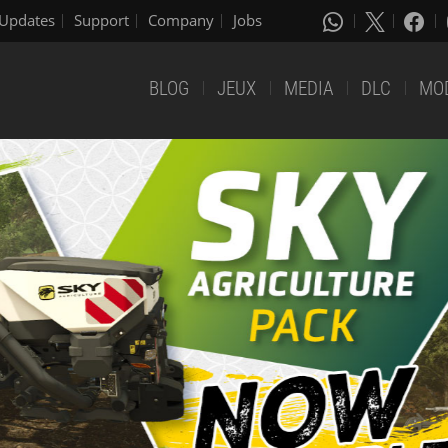
Updates
Support
Company
Jobs
BLOG
JEUX
MEDIA
DLC
MO