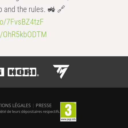
b and the rules. 🚜 🔗
.co/7FvsBZ4tzF
.co/OhR5kbODTM
IONS LÉGALES
|
PRESSE
é de leurs dépositaires respectifs.