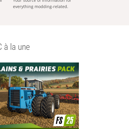
al
Your source of information for
everything modding-related.
 à la une