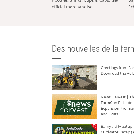
Hoodies, Shirts, Cups & Caps: Get
Ba
official merchandise!
Sc
Des nouvelles de la ferm
Greetings from F
Download the Volv
News Harvest | T
FarmCon Episode -
Expansion Premier
and... cats?
Barnyard Meetup:
Cultivator Recap (A