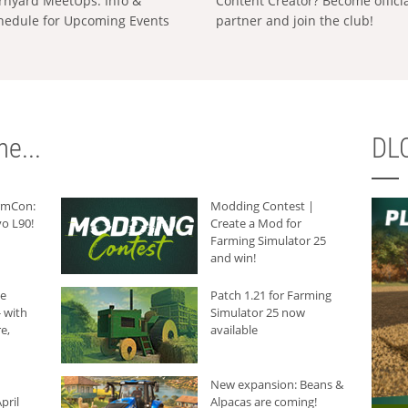
rnyard MeetUps: Info &
Content Creator? Become offici
hedule for Upcoming Events
partner and join the club!
e...
DLC
armCon:
Modding Contest |
o L90!
Create a Mod for
Farming Simulator 25
and win!
he
Patch 1.21 for Farming
 with
Simulator 25 now
e,
available
New expansion: Beans &
pril
Alpacas are coming!