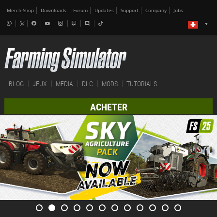
Merch-Shop
Downloads
Forum
Updates
Support
Company
Jobs
BLOG
JEUX
MEDIA
DLC
MODS
TUTORIALS
ACHETER