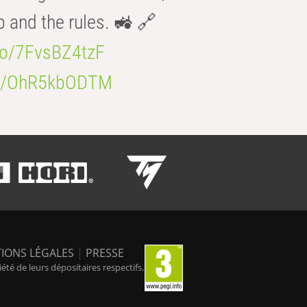
b and the rules. 🚜 🔗
.co/7FvsBZ4tzF
.co/OhR5kbODTM
IONS LÉGALES
|
PRESSE
é de leurs dépositaires respectifs.