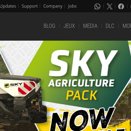
Updates
Support
Company
Jobs
BLOG
JEUX
MEDIA
DLC
MO