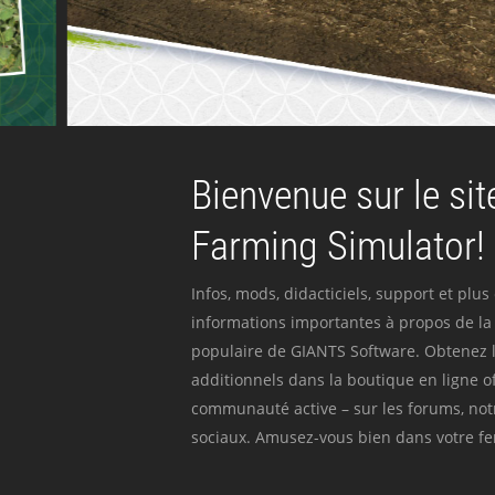
Bienvenue sur le site
Farming Simulator!
Infos, mods, didacticiels, support et plus
informations importantes à propos de la 
populaire de GIANTS Software. Obtenez l
additionnels dans la boutique en ligne off
communauté active – sur les forums, not
sociaux. Amusez-vous bien dans votre fer