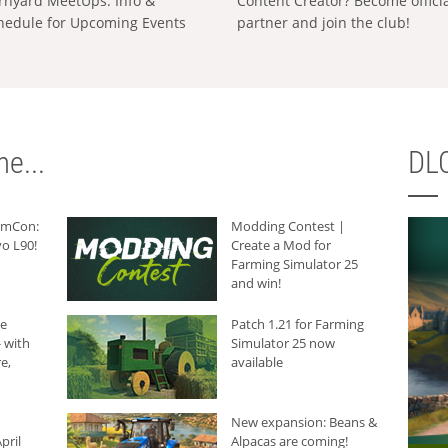
rnyard MeetUps: Info &
Content Creator? Become offici
hedule for Upcoming Events
partner and join the club!
e...
DLC
armCon:
Modding Contest |
o L90!
Create a Mod for
Farming Simulator 25
and win!
he
Patch 1.21 for Farming
 with
Simulator 25 now
e,
available
New expansion: Beans &
pril
Alpacas are coming!