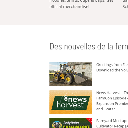
Hoodies, Shirts, Cups & Caps: Get
Ba
official merchandise!
Sc
Des nouvelles de la ferm
Greetings from F
Download the Volv
News Harvest | T
FarmCon Episode -
Expansion Premier
and... cats?
Barnyard Meetup:
Cultivator Recap (A