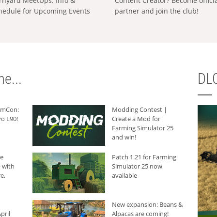
rnyard MeetUps: Info &
Content Creator? Become offici
hedule for Upcoming Events
partner and join the club!
e...
DLC
armCon:
Modding Contest |
o L90!
Create a Mod for
Farming Simulator 25
and win!
he
Patch 1.21 for Farming
 with
Simulator 25 now
e,
available
New expansion: Beans &
pril
Alpacas are coming!