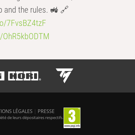
b and the rules. 🚜 🔗
.co/7FvsBZ4tzF
.co/OhR5kbODTM
IONS LÉGALES
|
PRESSE
é de leurs dépositaires respectifs.