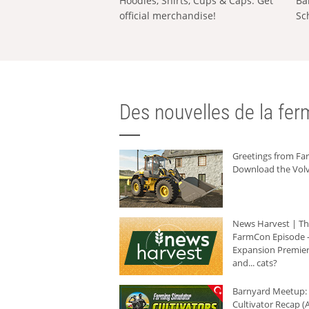
Hoodies, Shirts, Cups & Caps: Get
Ba
official merchandise!
Sc
Des nouvelles de la ferm
Greetings from F
Download the Volv
News Harvest | T
FarmCon Episode -
Expansion Premier
and... cats?
Barnyard Meetup:
Cultivator Recap (A