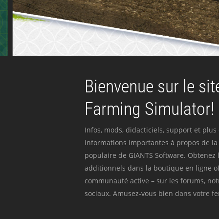
Bienvenue sur le site
Farming Simulator!
Infos, mods, didacticiels, support et plus
informations importantes à propos de la 
populaire de GIANTS Software. Obtenez l
additionnels dans la boutique en ligne off
communauté active – sur les forums, not
sociaux. Amusez-vous bien dans votre fer