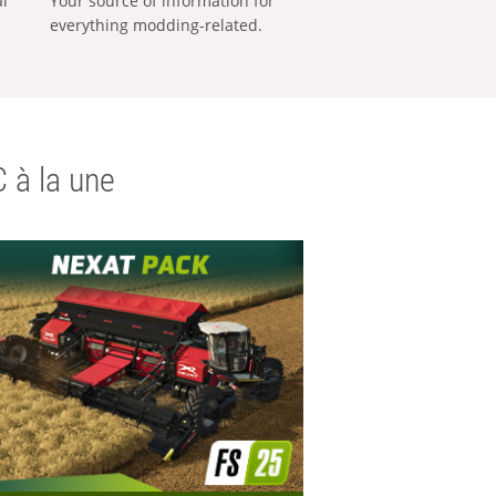
al
Your source of information for
everything modding-related.
 à la une