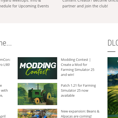
rnyard MeetUps: Info &
Content Creator? Become offici
hedule for Upcoming Events
partner and join the club!
e...
DLC
armCon:
Modding Contest |
o L90!
Create a Mod for
Farming Simulator 25
and win!
he
Patch 1.21 for Farming
 with
Simulator 25 now
e,
available
New expansion: Beans &
pril
Alpacas are coming!