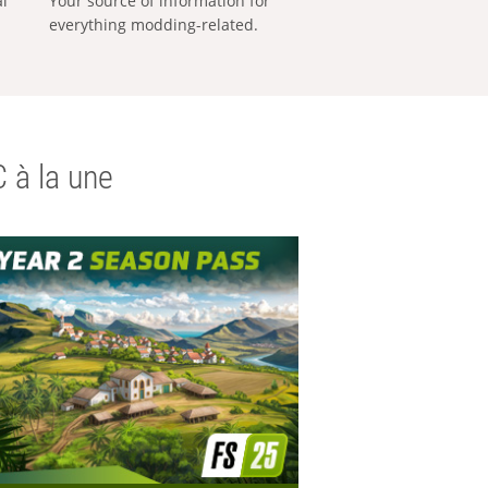
al
Your source of information for
everything modding-related.
 à la une