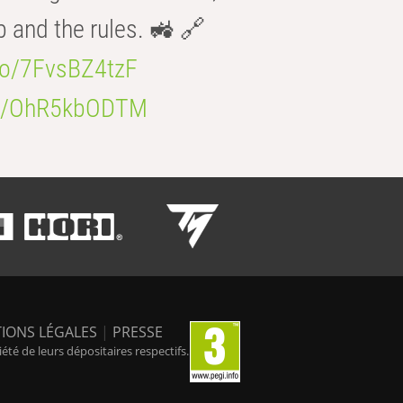
b and the rules. 🚜 🔗
.co/7FvsBZ4tzF
.co/OhR5kbODTM
IONS LÉGALES
|
PRESSE
é de leurs dépositaires respectifs.