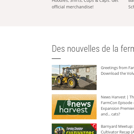
Hoodies, Shirts, Cups & Caps: Get
Ba
official merchandise!
Sc
Des nouvelles de la ferm
Greetings from F
Download the Volv
News Harvest | T
FarmCon Episode -
Expansion Premier
and... cats?
Barnyard Meetup:
Cultivator Recap (A