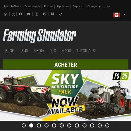
Merch-Shop
Downloads
Forum
Updates
Support
Company
Jobs
BLOG
JEUX
MEDIA
DLC
MODS
TUTORIALS
ACHETER