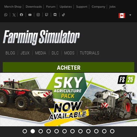
Merch-Shop
Downloads
Forum
Updates
Support
Company
Jobs
BLOG
JEUX
MEDIA
DLC
MODS
TUTORIALS
ACHETER