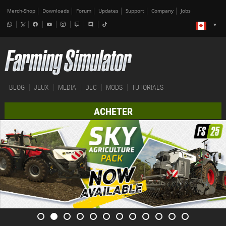
Merch-Shop
Downloads
Forum
Updates
Support
Company
Jobs
BLOG
JEUX
MEDIA
DLC
MODS
TUTORIALS
ACHETER