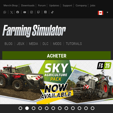
Merch-Shop
Downloads
Forum
Updates
Support
Company
Jobs
BLOG
JEUX
MEDIA
DLC
MODS
TUTORIALS
ACHETER