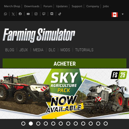
Merch-Shop
Downloads
Forum
Updates
Support
Company
Jobs
BLOG
JEUX
MEDIA
DLC
MODS
TUTORIALS
ACHETER