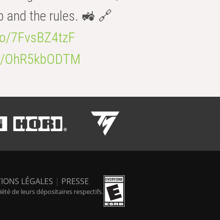
b and the rules. 🚜 🔗
.co/7FvsBZ4tzF
.co/OhR5kbODTM
IONS LÉGALES
|
PRESSE
é de leurs dépositaires respectifs.