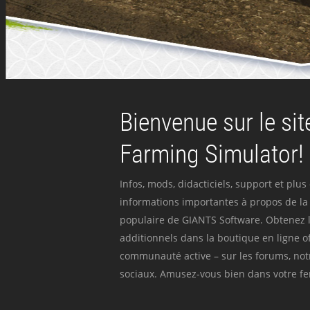
Bienvenue sur le site
Farming Simulator!
Infos, mods, didacticiels, support et plus
informations importantes à propos de la 
populaire de GIANTS Software. Obtenez l
additionnels dans la boutique en ligne off
communauté active – sur les forums, not
sociaux. Amusez-vous bien dans votre fer