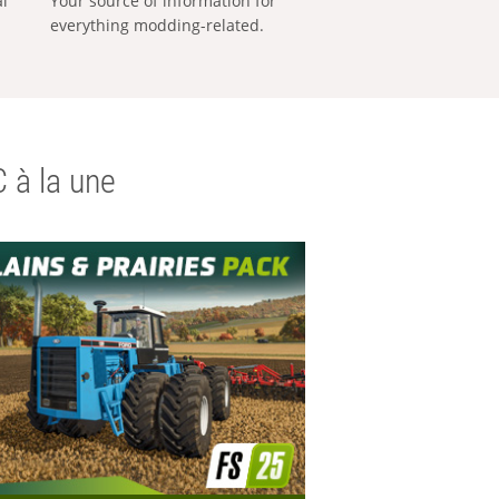
al
Your source of information for
everything modding-related.
 à la une