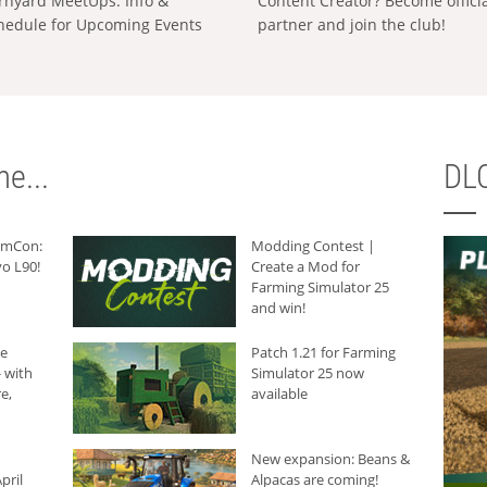
rnyard MeetUps: Info &
Content Creator? Become offici
hedule for Upcoming Events
partner and join the club!
e...
DLC
armCon:
Modding Contest |
o L90!
Create a Mod for
Farming Simulator 25
and win!
he
Patch 1.21 for Farming
 with
Simulator 25 now
e,
available
New expansion: Beans &
pril
Alpacas are coming!