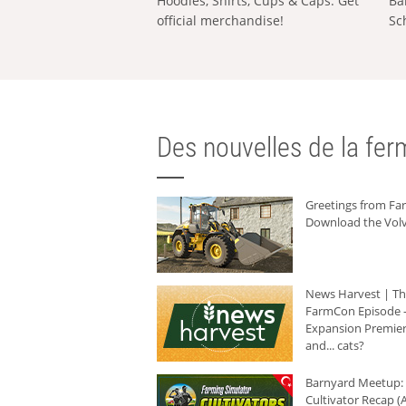
Hoodies, Shirts, Cups & Caps: Get
Ba
official merchandise!
Sc
Des nouvelles de la ferm
Greetings from F
Download the Volv
News Harvest | T
FarmCon Episode -
Expansion Premier
and... cats?
Barnyard Meetup:
Cultivator Recap (A