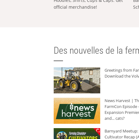
Hoodies, Shirts, Cups & Caps: Get
Ba
official merchandise!
Sc
Des nouvelles de la ferm
Greetings from F
Download the Volv
News Harvest | T
FarmCon Episode -
Expansion Premier
and... cats?
Barnyard Meetup:
Cultivator Recap (A