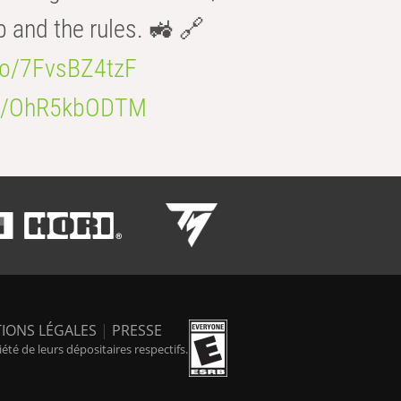
b and the rules. 🚜 🔗
.co/7FvsBZ4tzF
.co/OhR5kbODTM
IONS LÉGALES
|
PRESSE
é de leurs dépositaires respectifs.