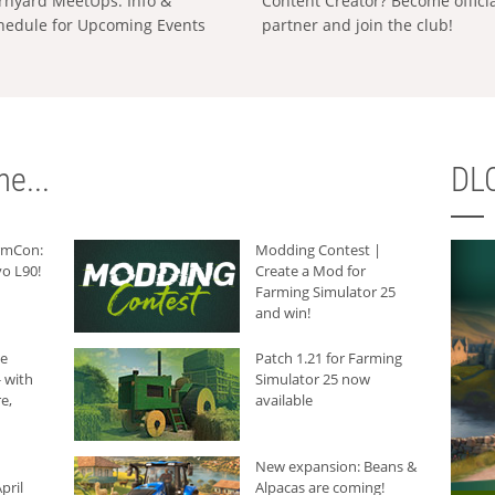
rnyard MeetUps: Info &
Content Creator? Become offici
hedule for Upcoming Events
partner and join the club!
e...
DLC
armCon:
Modding Contest |
o L90!
Create a Mod for
Farming Simulator 25
and win!
he
Patch 1.21 for Farming
 with
Simulator 25 now
e,
available
New expansion: Beans &
pril
Alpacas are coming!