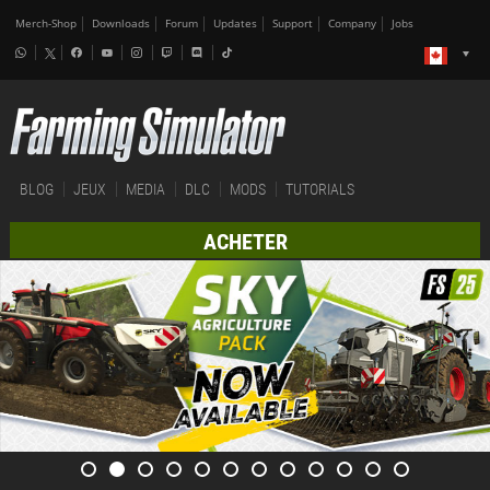
Merch-Shop
Downloads
Forum
Updates
Support
Company
Jobs
BLOG
JEUX
MEDIA
DLC
MODS
TUTORIALS
ACHETER