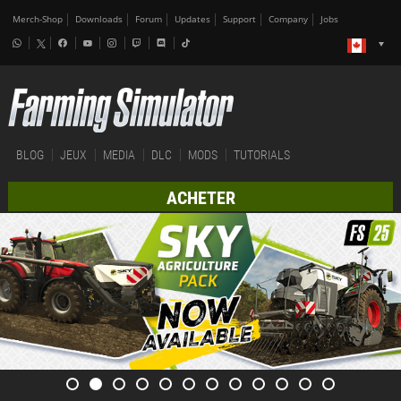
Merch-Shop
Downloads
Forum
Updates
Support
Company
Jobs
BLOG
JEUX
MEDIA
DLC
MODS
TUTORIALS
ACHETER