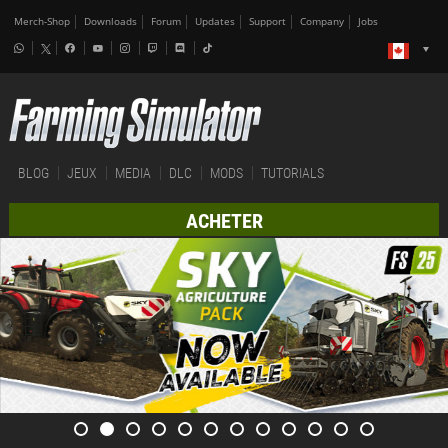
Merch-Shop
Downloads
Forum
Updates
Support
Company
Jobs
BLOG
JEUX
MEDIA
DLC
MODS
TUTORIALS
ACHETER