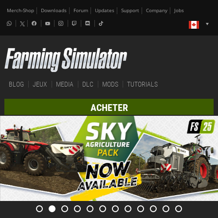
Merch-Shop
Downloads
Forum
Updates
Support
Company
Jobs
BLOG
JEUX
MEDIA
DLC
MODS
TUTORIALS
ACHETER