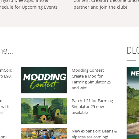
rnyard MeetUps: Info &
Content Creator? Become offici
hedule for Upcoming Events
partner and join the club!
e...
DLC
armCon:
Modding Contest |
o L90!
Create a Mod for
Farming Simulator 25
and win!
he
Patch 1.21 for Farming
 with
Simulator 25 now
e,
available
New expansion: Beans &
pril
Alpacas are coming!