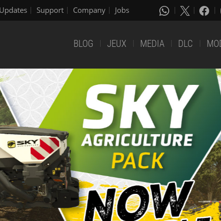
Updates
Support
Company
Jobs
BLOG
JEUX
MEDIA
DLC
MO