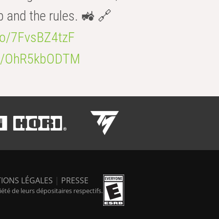
b and the rules. 🚜 🔗
.co/7FvsBZ4tzF
.co/OhR5kbODTM
IONS LÉGALES
|
PRESSE
é de leurs dépositaires respectifs.