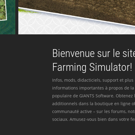
Bienvenue sur le site
Farming Simulator!
Infos, mods, didacticiels, support et plus
informations importantes à propos de la 
populaire de GIANTS Software. Obtenez l
additionnels dans la boutique en ligne off
communauté active – sur les forums, not
sociaux. Amusez-vous bien dans votre fer