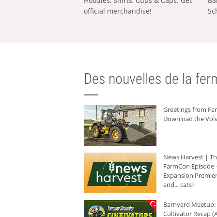
Hoodies, Shirts, Cups & Caps: Get
Ba
official merchandise!
Sc
Des nouvelles de la ferm
Greetings from F
Download the Volv
News Harvest | T
FarmCon Episode -
Expansion Premier
and... cats?
Barnyard Meetup:
Cultivator Recap (A