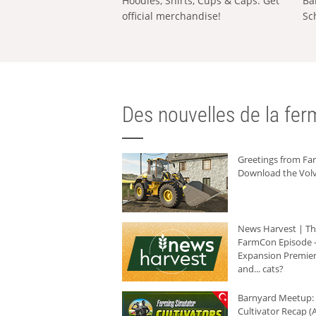
Hoodies, Shirts, Cups & Caps: Get
Ba
official merchandise!
Sc
Des nouvelles de la ferm
Greetings from F
Download the Volv
News Harvest | T
FarmCon Episode -
Expansion Premier
and... cats?
Barnyard Meetup:
Cultivator Recap (A