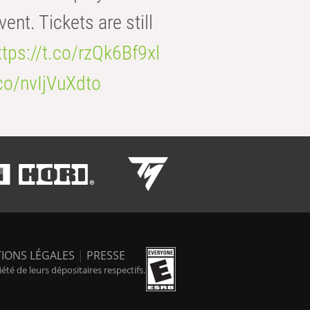
t. Tickets are still
ttps://t.co/rzQk6Bf9xl
.co/nvIjVuXdto
IONS LÉGALES
|
PRESSE
é de leurs dépositaires respectifs.