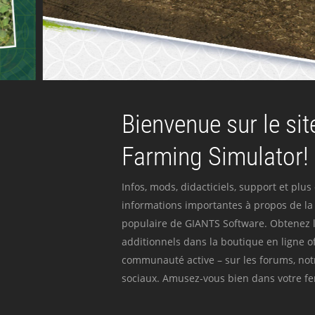
Bienvenue sur le site
Farming Simulator!
Infos, mods, didacticiels, support et plus
informations importantes à propos de la 
populaire de GIANTS Software. Obtenez l
additionnels dans la boutique en ligne off
communauté active – sur les forums, not
sociaux. Amusez-vous bien dans votre fer