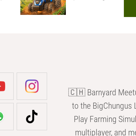
🇨🇭 Barnyard Meetu
to the BigChungus L
Play Farming Simul
multiplayer, and m