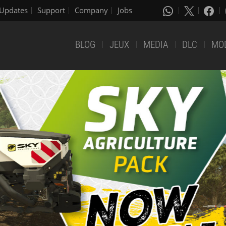
Updates
Support
Company
Jobs
BLOG
JEUX
MEDIA
DLC
MO