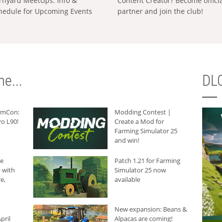
rnyard MeetUps: Info &
Content Creator? Become offici
hedule for Upcoming Events
partner and join the club!
e...
DLC
armCon:
Modding Contest |
o L90!
Create a Mod for
Farming Simulator 25
and win!
he
Patch 1.21 for Farming
 with
Simulator 25 now
e,
available
New expansion: Beans &
pril
Alpacas are coming!