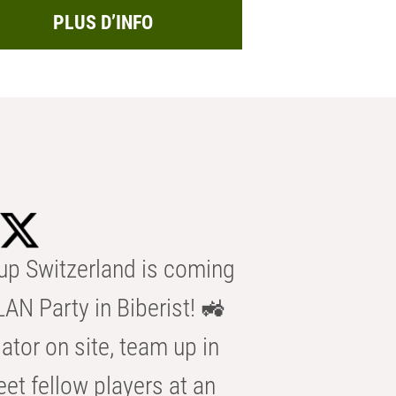
PLUS D’INFO
p Switzerland is coming
AN Party in Biberist! 🚜
ator on site, team up in
eet fellow players at an