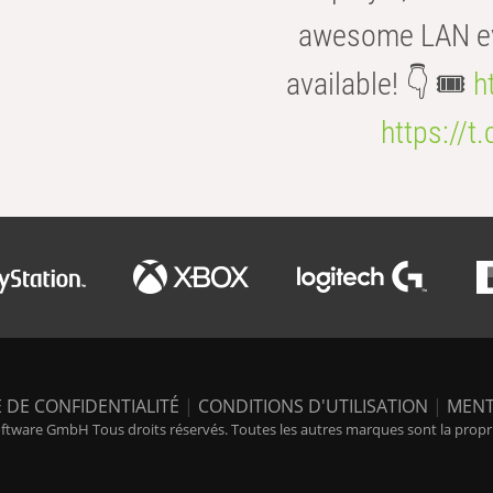
awesome LAN even
available! 👇 🎟️
h
https://t
 DE CONFIDENTIALITÉ
|
CONDITIONS D'UTILISATION
|
MENT
tware GmbH Tous droits réservés. Toutes les autres marques sont la propriét