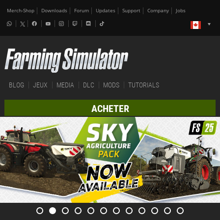
Merch-Shop
Downloads
Forum
Updates
Support
Company
Jobs
BLOG
JEUX
MEDIA
DLC
MODS
TUTORIALS
ACHETER