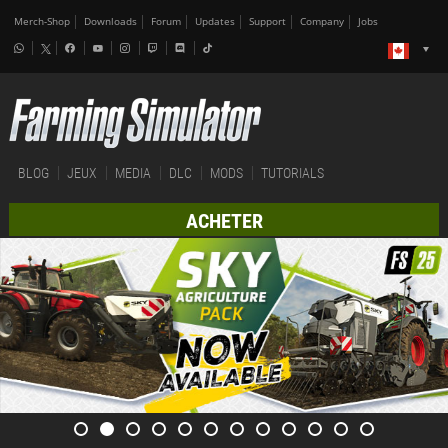
Merch-Shop
Downloads
Forum
Updates
Support
Company
Jobs
BLOG
JEUX
MEDIA
DLC
MODS
TUTORIALS
ACHETER