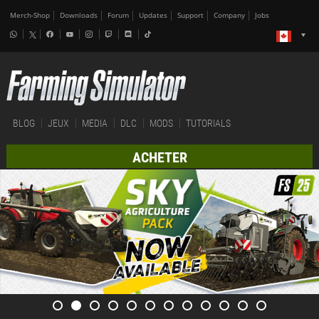
Merch-Shop
Downloads
Forum
Updates
Support
Company
Jobs
BLOG
JEUX
MEDIA
DLC
MODS
TUTORIALS
ACHETER