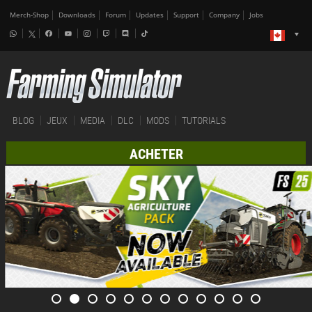
Merch-Shop
Downloads
Forum
Updates
Support
Company
Jobs
BLOG
JEUX
MEDIA
DLC
MODS
TUTORIALS
ACHETER