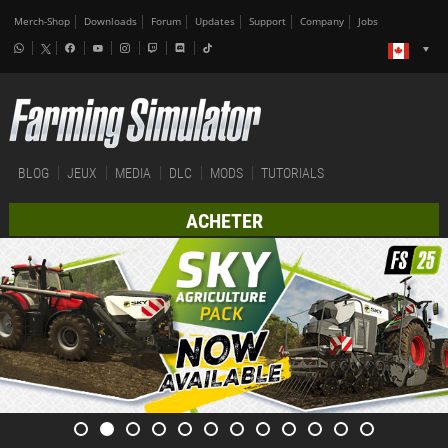
Merch-Shop
Downloads
Forum
Updates
Support
Company
Jobs
BLOG
JEUX
MEDIA
DLC
MODS
TUTORIALS
ACHETER