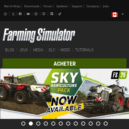
Merch-Shop
Downloads
Forum
Updates
Support
Company
Jobs
BLOG
JEUX
MEDIA
DLC
MODS
TUTORIALS
ACHETER