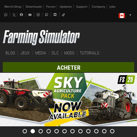
Merch-Shop
Downloads
Forum
Updates
Support
Company
Jobs
BLOG
JEUX
MEDIA
DLC
MODS
TUTORIALS
ACHETER