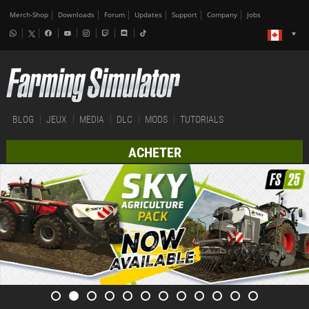
Merch-Shop
Downloads
Forum
Updates
Support
Company
Jobs
BLOG
JEUX
MEDIA
DLC
MODS
TUTORIALS
ACHETER