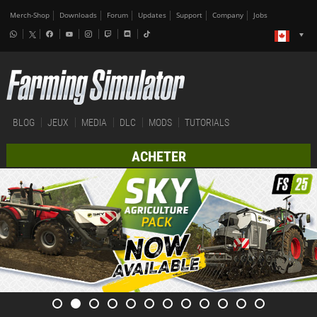
Merch-Shop
Downloads
Forum
Updates
Support
Company
Jobs
BLOG
JEUX
MEDIA
DLC
MODS
TUTORIALS
ACHETER