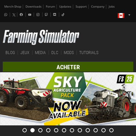
Merch-Shop
Downloads
Forum
Updates
Support
Company
Jobs
BLOG
JEUX
MEDIA
DLC
MODS
TUTORIALS
ACHETER