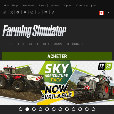
Merch-Shop
Downloads
Forum
Updates
Support
Company
Jobs
BLOG
JEUX
MEDIA
DLC
MODS
TUTORIALS
ACHETER