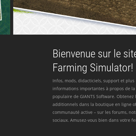
Bienvenue sur le site
Farming Simulator!
Infos, mods, didacticiels, support et plus
informations importantes à propos de la 
populaire de GIANTS Software. Obtenez l
additionnels dans la boutique en ligne off
communauté active – sur les forums, not
sociaux. Amusez-vous bien dans votre fer