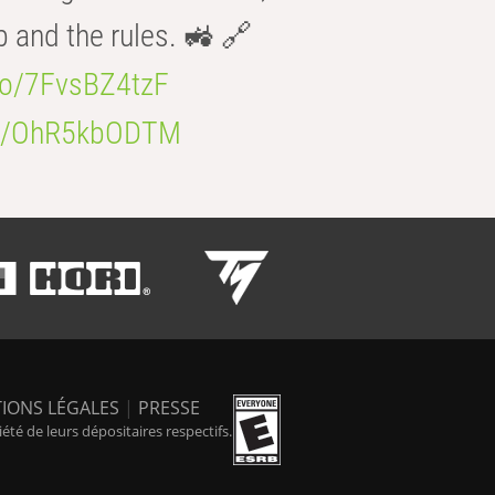
b and the rules. 🚜 🔗
.co/7FvsBZ4tzF
.co/OhR5kbODTM
IONS LÉGALES
|
PRESSE
é de leurs dépositaires respectifs.