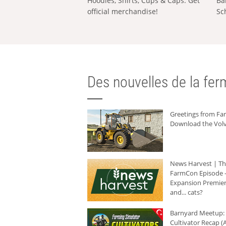
Hoodies, Shirts, Cups & Caps: Get
Ba
official merchandise!
Sc
Des nouvelles de la ferm
Greetings from F
Download the Volv
News Harvest | T
FarmCon Episode -
Expansion Premier
and... cats?
Barnyard Meetup:
Cultivator Recap (A