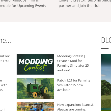
rnyard MeetUps: Info &
Content Creator? Become offici
hedule for Upcoming Events
partner and join the club!
e...
DLC
armCon:
Modding Contest |
o L90!
Create a Mod for
Farming Simulator 25
and win!
he
Patch 1.21 for Farming
 with
Simulator 25 now
e,
available
New expansion: Beans &
pril
Alpacas are coming!