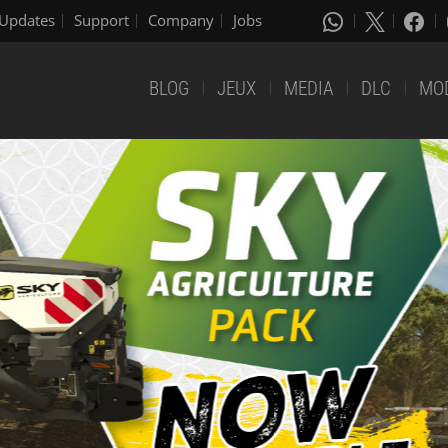
Updates
Support
Company
Jobs
BLOG
JEUX
MEDIA
DLC
MO