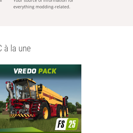
al
Your source of information for
everything modding-related.
 à la une