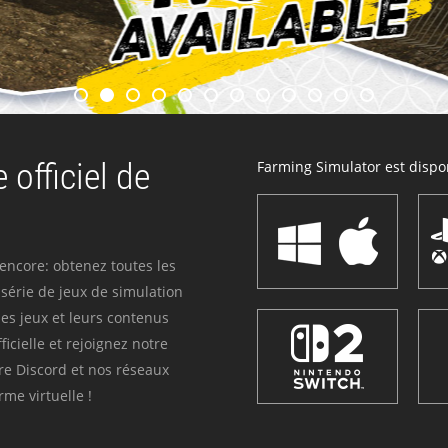
 officiel de
Farming Simulator est dispon
 encore: obtenez toutes les
série de jeux de simulation
es jeux et leurs contenus
icielle et rejoignez notre
re Discord et nos réseaux
me virtuelle !