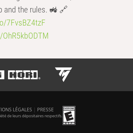
b and the rules. 🚜 🔗
.co/7FvsBZ4tzF
.co/OhR5kbODTM
IONS LÉGALES
|
PRESSE
é de leurs dépositaires respectifs.