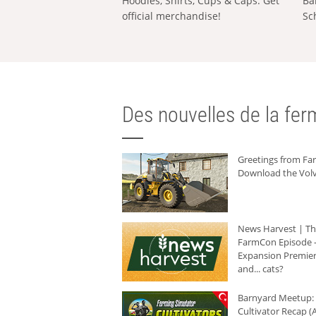
Hoodies, Shirts, Cups & Caps: Get
Ba
official merchandise!
Sc
Des nouvelles de la ferm
Greetings from F
Download the Volv
News Harvest | T
FarmCon Episode -
Expansion Premier
and... cats?
Barnyard Meetup:
Cultivator Recap (A