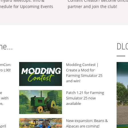
rnyard MeetUps: Info &
Content Creator? Become offici
hedule for Upcoming Events
partner and join the club!
e...
DLC
armCon:
Modding Contest |
o L90!
Create a Mod for
Farming Simulator 25
and win!
he
Patch 1.21 for Farming
 with
Simulator 25 now
e,
available
New expansion: Beans &
pril
Alpacas are coming!